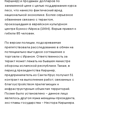
Киршнер) и продажах долларов по 
заниженной цене с целью поддержания курса 
песо, что нанесло фактический вред 
национальной экономике. Более серьезное 
обвинение связано с терактом, 
произошедшим в еврейском культурном 
центре Буэнос-Айреса (1994). Взрыв привел к 
гибели 85 человек. 
По версии полиции, подозреваемая 
препятствовала расследованию в обмен на 
потенциально-выгодное соглашение о 
торговли с Ираном. Ответственность за 
теракт может лежать на бывшем министре 
обороны исламской республике. Также, в 
период президентства Киршнер, 
предприниматель из Санта-Крус получил 51 
контракт на выполнение работ, связанных с 
благоустройством прилегающих к 
инфраструктурным объектам территорий. 
Позже было установлено – данное лицо 
являлось другом мужа женщины-президента, 
экс-главы государства – Нестора Киршнера.