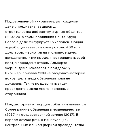
Подозреваемой инкриминируют хищение 
денег, предназначавшихся для 
строительства инфраструктурных объектов 
(2007-2015 годы, провинция Санта-Крус). 
Всего в деле фигурирует 13 человек. Общий 
ущерб оценивается в сумму около 400 млн 
долларов. Несмотря на уголовное дело, 
женщина-политик продолжает занимать свой 
пост, а президент страны Альберто 
Фернандес высказался в поддержку 
Киршнер, призвав СМИ не раздувать истерию 
вокруг дела, ведь обвинения пока не 
доказаны. Также поддержать вице-
президента вышли многочисленные 
сторонники.
Предысторией к текущем событиям являются 
более ранние обвинения в мошенничестве 
(2016) и государственной измене (2017). В 
первом случае речь о манипуляциях 
центральным банком (период президентства 