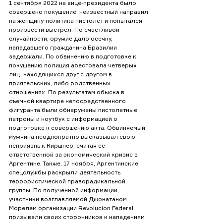
1 сентября 2022 на вице-президента было 
совершено покушение: неизвестный направил 
на женщину-политика пистолет и попытался 
произвести выстрел. По счастливой 
случайности, оружие дало осечку, 
нападавшего гражданина Бразилии 
задержали. По обвинению в подготовке к 
покушению полиция арестовала четверых 
лиц, находящихся друг с другом в 
приятельских, либо родственных 
отношениях. По результатам обыска в 
съемной квартире непосредственного 
фигуранта были обнаружены пистолетные 
патроны и ноутбук с информацией о 
подготовке к совершению акта. Обвиняемый 
мужчина неоднократно высказывал свою 
неприязнь к Киршнер, считая ее 
ответственной за экономический кризис в 
Аргентине. Также, 17 ноября, Аргентинские 
спецслужбы раскрыли деятельность 
террористической праворадикальной 
группы. По полученной информации, 
участники возглавляемой Джонатаном 
Морелем организации Revolucion Federal 
призывали своих сторонников к нападениям 