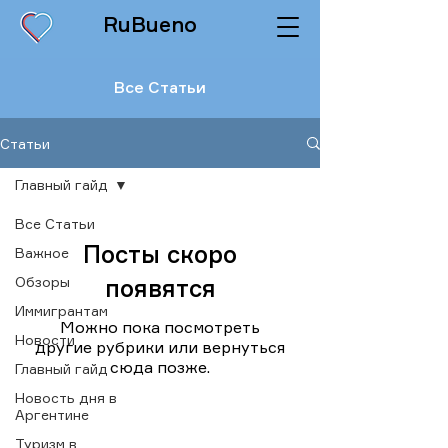
RuBueno
Все Статьи
Статьи
Главный гайд
Все Статьи
Посты скоро
Важное
Обзоры
появятся
Иммигрантам
Можно пока посмотреть
Новости
другие рубрики или вернуться
сюда позже.
Главный гайд
Новость дня в
Аргентине
Туризм в