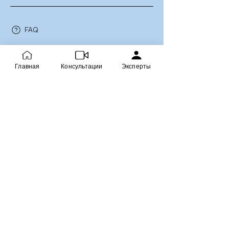
FAQ
Об Аргентине
Главная
Консультации
Эксперты
Иммигрантам
Достопримечательности
Новости Аргентины
Консультации онлайн
Специалисты
Организации
О Сообществе
Контакты