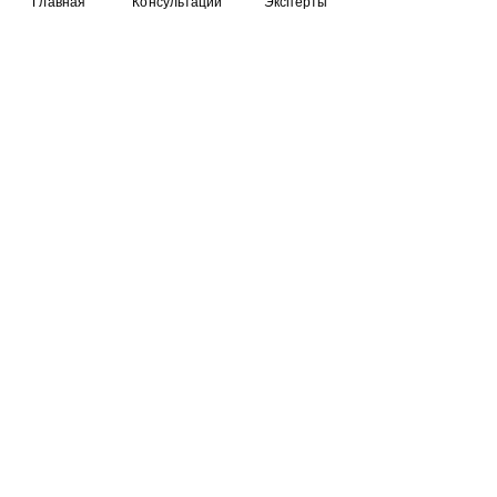
Главная
Консультации
Эксперты
FAQ
Об Аргентине
Иммигрантам
Достопримечательности
Новости Аргентины
Консультации онлайн
Специалисты
Организации
О Сообществе
Контакты