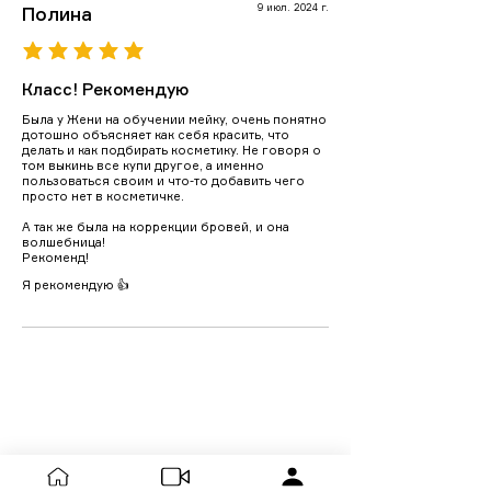
9 июл. 2024 г.
Полина
средний рейтинг 5 из 5
Класс! Рекомендую
Была у Жени на обучении мейку, очень понятно
дотошно объясняет как себя красить, что
делать и как подбирать косметику. Не говоря о
том выкинь все купи другое, а именно
пользоваться своим и что-то добавить чего
просто нет в косметичке.
А так же была на коррекции бровей, и она
волшебница!
Рекоменд!
Я рекомендую 👍