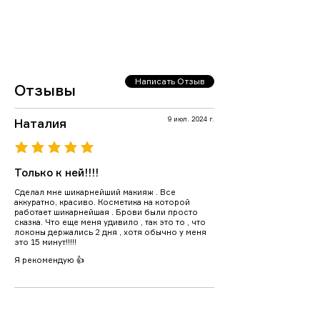
Написать Отзыв
Отзывы
9 июл. 2024 г.
Наталия
средний рейтинг 5 из 5
Только к ней!!!!
Сделал мне шикарнейший макияж . Все
аккуратно, красиво. Косметика на которой
работает шикарнейшая . Брови были просто
сказка. Что еще меня удивило , так это то , что
локоны держались 2 дня , хотя обычно у меня
это 15 минут!!!!!
Загрузить еще
Я рекомендую 👍